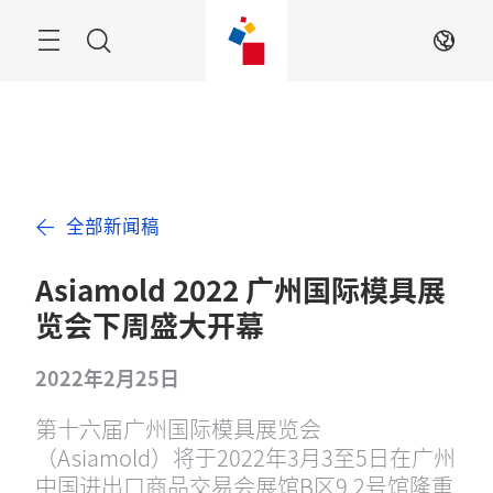
跳
过
菜
搜
ZH
单
索
全部新闻稿
Asiamold 2022 广州国际模具展
览会下周盛大开幕
2022年2月25日
第十六届广州国际模具展览会
（Asiamold）将于2022年3月3至5日在广州
中国进出口商品交易会展馆B区9.2号馆隆重