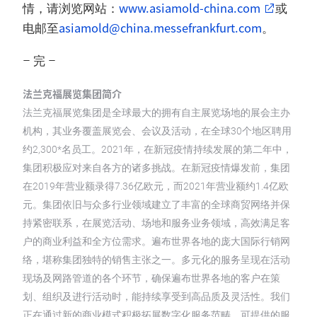
www.asiamold-china.com
情，请浏览网站：
或
asiamold@china.messefrankfurt.com
电邮至
。
– 完 –
法兰克福展览集团简介
法兰克福展览集团是全球最大的拥有自主展览场地的展会主办
机构，其业务覆盖展览会、会议及活动，在全球30个地区聘用
约2,300*名员工。2021年，在新冠疫情持续发展的第二年中，
集团积极应对来自各方的诸多挑战。在新冠疫情爆发前，集团
在2019年营业额录得7.36亿欧元，而2021年营业额约1.4亿欧
元。集团依旧与众多行业领域建立了丰富的全球商贸网络并保
持紧密联系，在展览活动、场地和服务业务领域，高效满足客
户的商业利益和全方位需求。遍布世界各地的庞大国际行销网
络，堪称集团独特的销售主张之一。多元化的服务呈现在活动
现场及网路管道的各个环节，确保遍布世界各地的客户在策
划、组织及进行活动时，能持续享受到高品质及灵活性。我们
正在通过新的商业模式积极拓展数字化服务范畴，可提供的服