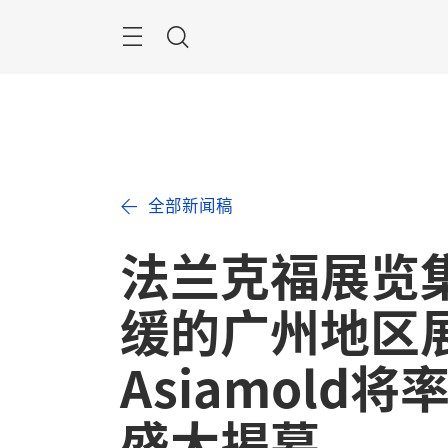
跳
过
菜
搜
单
索
全部新闻稿
法兰克福展览
缓的广州地区展
Asiamold将
盛大揭幕