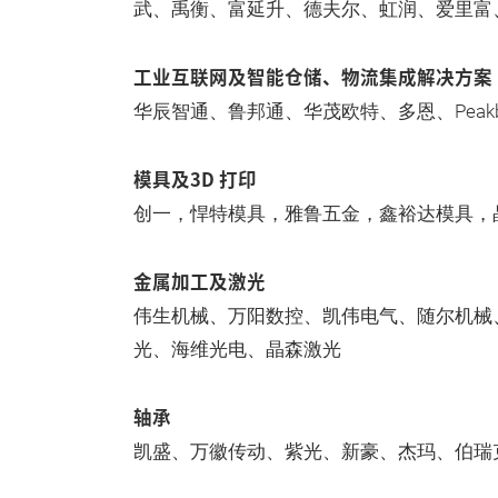
武、禹衡、富延升、德夫尔、虹润、爱里富
工业互联网及智能仓储、物流集成解决方案
华辰智通、鲁邦通、华茂欧特、多恩、Peakbo
模具及3D 打印
创一，悍特模具，雅鲁五金，鑫裕达模具，
金属加工及激光
伟生机械、万阳数控、凯伟电气、随尔机械
光、海维光电、晶森激光
轴承
凯盛、万徽传动、紫光、新豪、杰玛、伯瑞