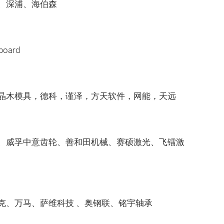
、深浦、海伯森
ard
晶木模具，德科，谨泽，方天软件，网能，天远
、威孚中意齿轮、善和田机械、赛硕激光、飞镭激
克、万马、萨维科技 、奥钢联、铭宇轴承