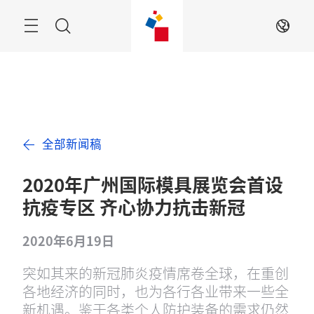
跳
过
菜
搜
ZH
单
索
全部新闻稿
2020年广州国际模具展览会首设
抗疫专区 齐心协力抗击新冠
2020年6月19日
突如其来的新冠肺炎疫情席卷全球，在重创
各地经济的同时，也为各行各业带来一些全
新机遇。鉴于各类个人防护装备的需求仍然